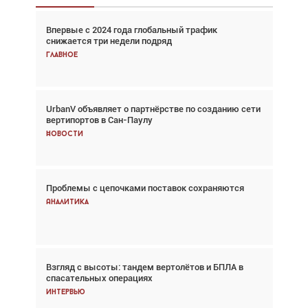
Впервые с 2024 года глобальный трафик
Взгляд с высоты: тандем вертолётов и БПЛА в
снижается три недели подряд
спасательных операциях
Главное
Главное
UrbanV объявляет о партнёрстве по созданию сети
Авиационный фотограф Дэйв Кох: «Фотография
вертипортов в Сан-Паулу
говорит сама за себя... а ИИ всё портит»
Новости
Новости
Проблемы с цепочками поставок сохраняются
Впервые с 2024 года глобальный трафик
снижается три недели подряд
Аналитика
Аналитика
Взгляд с высоты: тандем вертолётов и БПЛА в
Частный самолёт – это актив. Подходите к
спасательных операциях
покупке соответствующим образом
Интервью
Интервью