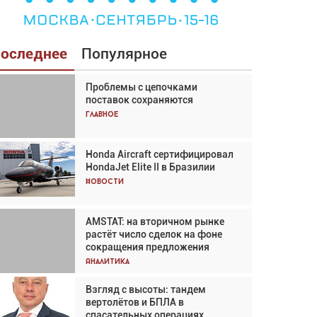
оследнее
Популярное
Проблемы с цепочками
Взгляд с высоты: тандем
поставок сохраняются
вертолётов и БПЛА в
спасательных операциях
Главное
Главное
Honda Aircraft сертифицировал
Авиационный фотограф Дэйв
HondaJet Elite II в Бразилии
Кох: «Фотография говорит сама
за себя... а ИИ всё портит»
Новости
Новости
AMSTAT: на вторичном рынке
Проблемы с цепочками
растёт число сделок на фоне
поставок сохраняются
сокращения предложения
Аналитика
Аналитика
Взгляд с высоты: тандем
Частный самолёт – это актив.
вертолётов и БПЛА в
Подходите к покупке
спасательных операциях
соответствующим образом