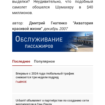
выделки? Неудивительно, что подобный
самолет обошелся Шумахеру в $40
миллионов.
автор:
Дмитрий Гнатенко "Акватория
красивой жизни"
декабрь 2007
Последнее
Популярное
Впервые с 2024 года глобальный трафик
Взгляд с высоты: тандем вертолётов и БПЛА в
снижается три недели подряд
спасательных операциях
Главное
Главное
UrbanV объявляет о партнёрстве по созданию сети
Авиационный фотограф Дэйв Кох: «Фотография
вертипортов в Сан-Паулу
говорит сама за себя... а ИИ всё портит»