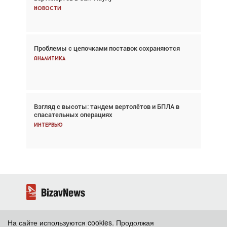
Новости
Новости
Проблемы с цепочками поставок сохраняются
Впервые с 2024 года глобальный трафик
снижается три недели подряд
Аналитика
Аналитика
Взгляд с высоты: тандем вертолётов и БПЛА в
Частный самолёт – это актив. Подходите к
спасательных операциях
покупке соответствующим образом
Интервью
Интервью
На сайте используются cookies. Продолжая
2026 ©
BizavNews