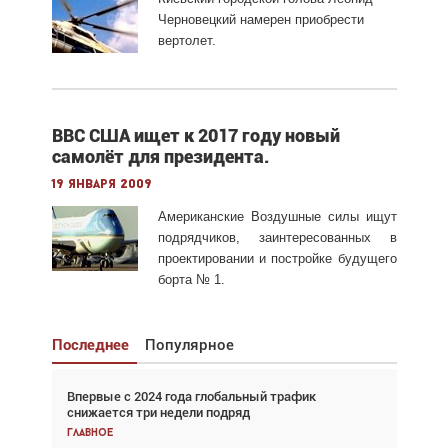
Черновецкий намерен приобрести
вертолет.
ВВС США ищет к 2017 году новый
самолёт для президента.
19 января 2009
Американские Воздушные силы ищут
подрядчиков, заинтересованных в
проектировании и постройке будущего
борта № 1.
Последнее
Популярное
Впервые с 2024 года глобальный трафик
Взгляд с высоты: тандем вертолётов и БПЛА в
снижается три недели подряд
спасательных операциях
Главное
Главное