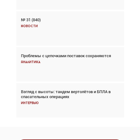
№ 31 (840)
Авиационный фотограф Дэйв Кох: «Фотография
говорит сама за себя... а ИИ всё портит»
Новости
Новости
Проблемы с цепочками поставок сохраняются
Впервые с 2024 года глобальный трафик
снижается три недели подряд
Аналитика
Аналитика
Взгляд с высоты: тандем вертолётов и БПЛА в
Частный самолёт – это актив. Подходите к
спасательных операциях
покупке соответствующим образом
Интервью
Интервью