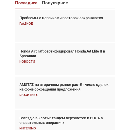
Последнее
Популярное
Проблемы с цепочками поставок сохраняются
Взгляд с высоты: тандем вертолётов и БПЛА в
спасательных операциях
Главное
Главное
Honda Aircraft сертифицировал HondaJet Elite II в
Авиационный фотограф Дэйв Кох: «Фотография
Бразилии
говорит сама за себя... а ИИ всё портит»
Новости
Новости
AMSTAT: на вторичном рынке растёт число сделок
Проблемы с цепочками поставок сохраняются
на фоне сокращения предложения
Аналитика
Аналитика
Взгляд с высоты: тандем вертолётов и БПЛА в
Частный самолёт – это актив. Подходите к
спасательных операциях
покупке соответствующим образом
Интервью
Интервью