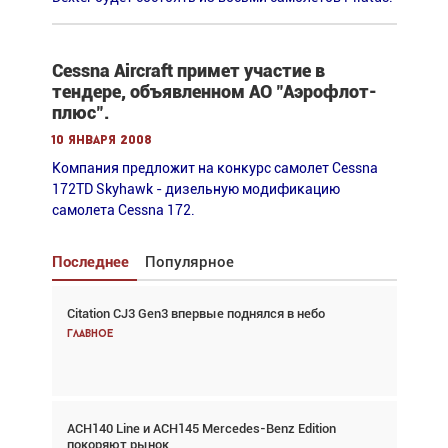
Cessna Aircraft примет участие в
тендере, объявленном АО "Аэрофлот-
плюс".
10 января 2008
Компания предложит на конкурс самолет Cessna
172TD Skyhawk - дизельную модификацию
самолета Cessna 172.
Последнее
Популярное
Citation CJ3 Gen3 впервые поднялся в небо
Взгляд с высоты: тандем вертолётов и БПЛА в
спасательных операциях
Главное
Главное
ACH140 Line и ACH145 Mercedes-Benz Edition
Авиационный фотограф Дэйв Кох: «Фотография
покоряют рынок
говорит сама за себя... а ИИ всё портит»