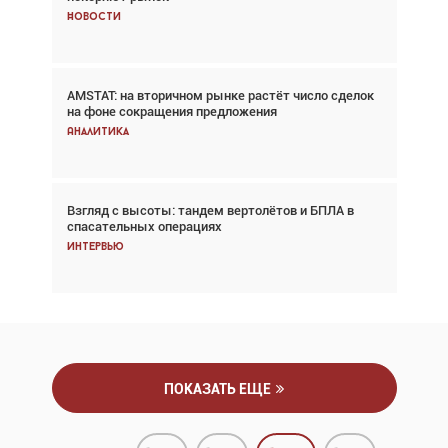
Новости
Новости
AMSTAT: на вторичном рынке растёт число сделок
В городах чемпионата мира наблюдался подъём,
на фоне сокращения предложения
хотя общий трафик снизился
Аналитика
Аналитика
Взгляд с высоты: тандем вертолётов и БПЛА в
Частный самолёт – это актив. Подходите к
спасательных операциях
покупке соответствующим образом
Интервью
Интервью
ПОКАЗАТЬ ЕЩЕ