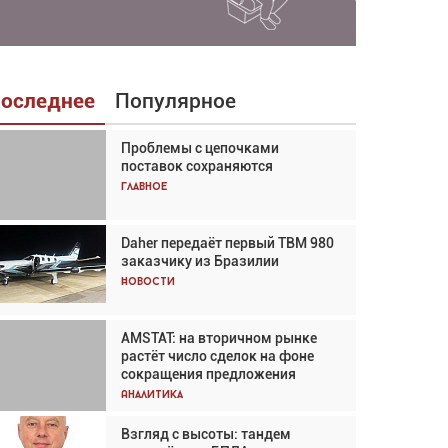
оследнее
Популярное
Проблемы с цепочками
Взгляд с высоты: тандем
поставок сохраняются
вертолётов и БПЛА в
спасательных операциях
Главное
Главное
Daher передаёт первый TBM 980
Авиационный фотограф Дэйв
заказчику из Бразилии
Кох: «Фотография говорит сама
за себя... а ИИ всё портит»
Новости
Новости
AMSTAT: на вторичном рынке
Проблемы с цепочками
растёт число сделок на фоне
поставок сохраняются
сокращения предложения
Аналитика
Аналитика
Взгляд с высоты: тандем
Частный самолёт – это актив.