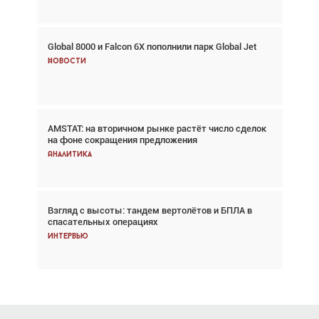
Global 8000 и Falcon 6X пополнили парк Global Jet
Авиационный фотограф Дэйв Кох: «Фотография
говорит сама за себя... а ИИ всё портит»
Новости
Новости
AMSTAT: на вторичном рынке растёт число сделок
В городах чемпионата мира наблюдался подъём,
на фоне сокращения предложения
хотя общий трафик снизился
Аналитика
Аналитика
Взгляд с высоты: тандем вертолётов и БПЛА в
Частный самолёт – это актив. Подходите к
спасательных операциях
покупке соответствующим образом
Интервью
Интервью