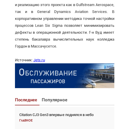
и реализацию этого проекта как в Gulfstream Aerospace,
так и в General Dynamics Aviation Services. В
корпоративном управлении методика точной настройки
процессов Lean Six Sigma позволяет минимизировать
дефекты в операционной деятельности. Г-н Вуд имеет
степень бакалавра вычислительных наук колледжа
Гордон в Массачусетсе.
Источник:
Jets.ru
Последнее
Популярное
Citation CJ3 Gen3 впервые поднялся в небо
Взгляд с высоты: тандем вертолётов и БПЛА в
спасательных операциях
Главное
Главное