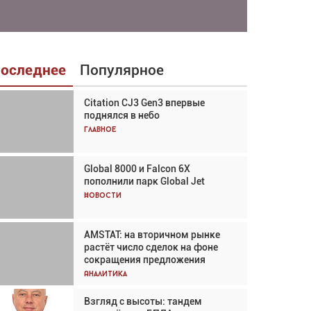
оследнее
Популярное
Citation CJ3 Gen3 впервые
Взгляд с высоты: тандем
поднялся в небо
вертолётов и БПЛА в
спасательных операциях
Главное
Главное
Global 8000 и Falcon 6X
Авиационный фотограф Дэйв
пополнили парк Global Jet
Кох: «Фотография говорит сама
за себя... а ИИ всё портит»
Новости
Новости
AMSTAT: на вторичном рынке
В городах чемпионата мира
растёт число сделок на фоне
наблюдался подъём, хотя
сокращения предложения
общий трафик снизился
Аналитика
Аналитика
Взгляд с высоты: тандем
Частный самолёт – это актив.