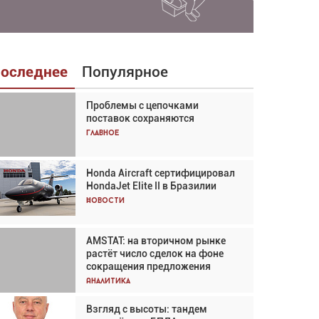
оследнее
Популярное
Проблемы с цепочками
Взгляд с высоты: тандем
поставок сохраняются
вертолётов и БПЛА в
спасательных операциях
Главное
Главное
Honda Aircraft сертифицировал
Авиационный фотограф Дэйв
HondaJet Elite II в Бразилии
Кох: «Фотография говорит сама
за себя... а ИИ всё портит»
Новости
Новости
AMSTAT: на вторичном рынке
Проблемы с цепочками
растёт число сделок на фоне
поставок сохраняются
сокращения предложения
Аналитика
Аналитика
Взгляд с высоты: тандем
Частный самолёт – это актив.