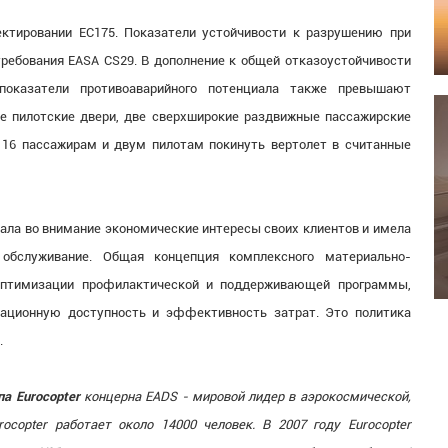
ектировании EC175. Показатели устойчивости к разрушению при
ебования EASA CS29. В дополнение к общей отказоустойчивости
оказатели противоаварийного потенциала также превышают
е пилотские двери, две сверхширокие раздвижные пассажирские
 16 пассажирам и двум пилотам покинуть вертолет в считанные
мала во внимание экономические интересы своих клиентов и имела
обслуживание. Общая концепция комплексного материально-
 оптимизации профилактической и поддерживающей программы,
тационную доступность и эффективность затрат. Это политика
.
па Eurocopter
концерна EADS - мировой лидер в аэрокосмической,
ocopter работает около 14000 человек. В 2007 году Eurocopter