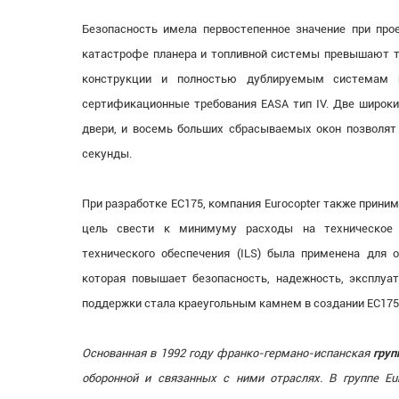
Безопасность имела первостепенное значение при про
катастрофе планера и топливной системы превышают тр
конструкции и полностью дублируемым системам п
сертификационные требования EASA тип IV. Две широки
двери, и восемь больших сбрасываемых окон позволят
секунды.
При разработке EC175, компания Eurocopter также прини
цель свести к минимуму расходы на техническое 
технического обеспечения (ILS) была применена для
которая повышает безопасность, надежность, эксплуа
поддержки стала краеугольным камнем в создании EC175
Основанная в 1992 году франко-германо-испанская
груп
оборонной и связанных с ними отраслях. В группе Eur