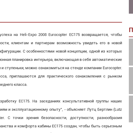
П
успеха на Heli-Expo 2008 Eurocopter EC175 возвращается, чтобы
ости, клиентам и партнерам возможность увидеть его в новой
нфигурации. С особенностями новой концепции, одной из которых
ионная планировка интерьера, включающая в себя автоматические
и ступеньки, можно ознакомиться на стенде компании Eurocopter.
есса, приглашаются для практического ознакомления с рынком
еднего класса.
зработку EC175. На заседаниях консультативной группы наших
иям и эксплуатационному опыту", - объясняет Лутц Бертлин (Lutz
ter. С точки зрения безопасности, доступности, разнообразия
ранства и комфорта кабины EC175 создан, чтобы быть серьезным