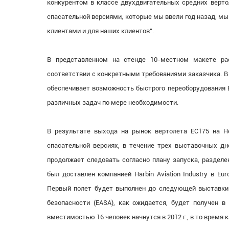
конкурентом в классе двухдвигательных средних вертол
спасательной версиями, которые мы ввели год назад, м
клиентами и для наших клиентов".
В представленном на стенде 10-местном макете ра
соответствии с конкретными требованиями заказчика. В
обеспечивает возможность быстрого переоборудования E
различных задач по мере необходимости.
В результате выхода на рынок вертолета EC175 на He
спасательной версиях, в течение трех выставочных д
продолжает следовать согласно плану запуска, разделе
был доставлен компанией Harbin Aviation Industry в Eu
Первый полет будет выполнен до следующей выставки H
безопасности (EASA), как ожидается, будет получен в
вместимостью 16 человек начнутся в 2012 г., в то время к