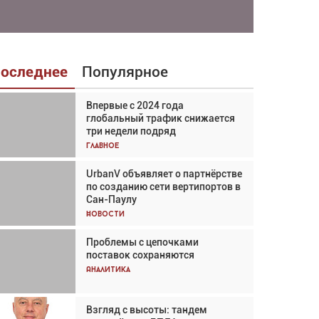
оследнее
Популярное
Впервые с 2024 года
Взгляд с высоты: тандем
глобальный трафик снижается
вертолётов и БПЛА в
три недели подряд
спасательных операциях
Главное
Главное
UrbanV объявляет о партнёрстве
Авиационный фотограф Дэйв
по созданию сети вертипортов в
Кох: «Фотография говорит сама
Сан-Паулу
за себя... а ИИ всё портит»
Новости
Новости
Проблемы с цепочками
Впервые с 2024 года
поставок сохраняются
глобальный трафик снижается
три недели подряд
Аналитика
Аналитика
Взгляд с высоты: тандем
Частный самолёт – это актив.