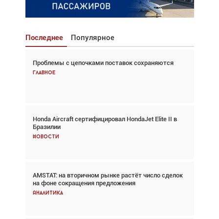
Последнее
Популярное
Проблемы с цепочками поставок сохраняются
Взгляд с высоты: тандем вертолётов и БПЛА в
спасательных операциях
Главное
Главное
Honda Aircraft сертифицировал HondaJet Elite II в
Авиационный фотограф Дэйв Кох: «Фотография
Бразилии
говорит сама за себя... а ИИ всё портит»
Новости
Новости
AMSTAT: на вторичном рынке растёт число сделок
Проблемы с цепочками поставок сохраняются
на фоне сокращения предложения
Аналитика
Аналитика