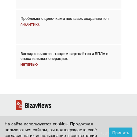
Проблемы с цепочками поставок сохраняются
Впервые с 2024 года глобальный трафик
снижается три недели подряд
Аналитика
Аналитика
Взгляд с высоты: тандем вертолётов и БПЛА в
Частный самолёт – это актив. Подходите к
спасательных операциях
покупке соответствующим образом
Интервью
Интервью
На сайте используются cookies. Продолжая
2026 ©
BizavNews
пользоваться сайтом, вы подтверждаете своё
Принять
Копирование контента и размещение на других
согласие на их использование в соответствии