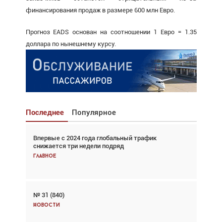
финансирования продаж в размере 600 млн Евро.
Прогноз EADS основан на соотношении 1 Евро = 1.35
доллара по нынешнему курсу.
Последнее
Популярное
Впервые с 2024 года глобальный трафик
Взгляд с высоты: тандем вертолётов и БПЛА в
снижается три недели подряд
спасательных операциях
Главное
Главное
№ 31 (840)
Авиационный фотограф Дэйв Кох: «Фотография
говорит сама за себя... а ИИ всё портит»
Новости
Новости