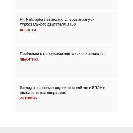
Hill Helicopters выполнила первый запуск
Авиационный фотограф Дэйв Кох: «Фотография
турбовального двигателя GT50
говорит сама за себя... а ИИ всё портит»
Новости
Новости
Проблемы с цепочками поставок сохраняются
Впервые с 2024 года глобальный трафик
снижается три недели подряд
Аналитика
Аналитика
Взгляд с высоты: тандем вертолётов и БПЛА в
Частный самолёт – это актив. Подходите к
спасательных операциях
покупке соответствующим образом
Интервью
Интервью