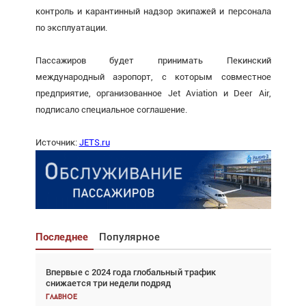
контроль и карантинный надзор экипажей и персонала
по эксплуатации.
Пассажиров будет принимать Пекинский
международный аэропорт, с которым совместное
предприятие, организованное Jet Aviation и Deer Air,
подписало специальное соглашение.
Источник:
JETS.ru
Последнее
Популярное
Впервые с 2024 года глобальный трафик
Взгляд с высоты: тандем вертолётов и БПЛА в
снижается три недели подряд
спасательных операциях
Главное
Главное