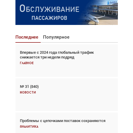
Последнее
Популярное
Впервые с 2024 года глобальный трафик
Взгляд с высоты: тандем вертолётов и БПЛА в
снижается три недели подряд
спасательных операциях
Главное
Главное
№ 31 (840)
Авиационный фотограф Дэйв Кох: «Фотография
говорит сама за себя... а ИИ всё портит»
Новости
Новости
Проблемы с цепочками поставок сохраняются
Впервые с 2024 года глобальный трафик
снижается три недели подряд
Аналитика
Аналитика