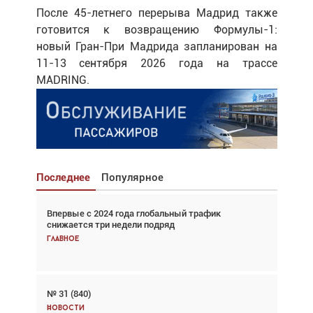
После 45-летнего перерыва Мадрид также
готовится к возвращению Формулы-1:
новый Гран-При Мадрида запланирован на
11-13 сентября 2026 года на трассе
MADRING.
Последнее
Популярное
Впервые с 2024 года глобальный трафик
Взгляд с высоты: тандем вертолётов и БПЛА в
снижается три недели подряд
спасательных операциях
Главное
Главное
№ 31 (840)
Авиационный фотограф Дэйв Кох: «Фотография
говорит сама за себя... а ИИ всё портит»
Новости