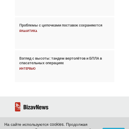
Новости
Проблемы с цепочками поставок сохраняются
Впервые с 2024 года глобальный трафик
снижается три недели подряд
Аналитика
Аналитика
Взгляд с высоты: тандем вертолётов и БПЛА в
Частный самолёт – это актив. Подходите к
спасательных операциях
покупке соответствующим образом
Интервью
Интервью
На сайте используются cookies. Продолжая
2026 ©
BizavNews