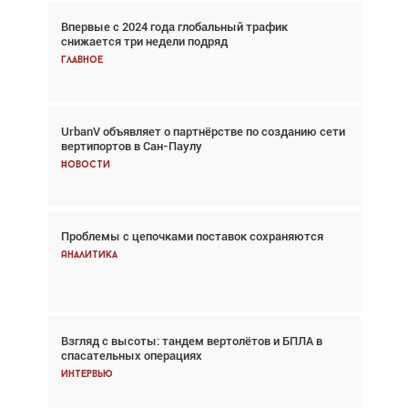
Впервые с 2024 года глобальный трафик
Взгляд с высоты: тандем вертолётов и БПЛА в
снижается три недели подряд
спасательных операциях
Главное
Главное
UrbanV объявляет о партнёрстве по созданию сети
Авиационный фотограф Дэйв Кох: «Фотография
вертипортов в Сан-Паулу
говорит сама за себя... а ИИ всё портит»
Новости
Новости
Проблемы с цепочками поставок сохраняются
Впервые с 2024 года глобальный трафик
снижается три недели подряд
Аналитика
Аналитика
Взгляд с высоты: тандем вертолётов и БПЛА в
Частный самолёт – это актив. Подходите к
спасательных операциях
покупке соответствующим образом
Интервью
Интервью