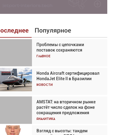
оследнее
Популярное
Проблемы с цепочками
Взгляд с высоты: тандем
поставок сохраняются
вертолётов и БПЛА в
спасательных операциях
Главное
Главное
Honda Aircraft сертифицировал
Авиационный фотограф Дэйв
HondaJet Elite II в Бразилии
Кох: «Фотография говорит сама
за себя... а ИИ всё портит»
Новости
Новости
AMSTAT: на вторичном рынке
Проблемы с цепочками
растёт число сделок на фоне
поставок сохраняются
сокращения предложения
Аналитика
Аналитика
Взгляд с высоты: тандем
Частный самолёт – это актив.