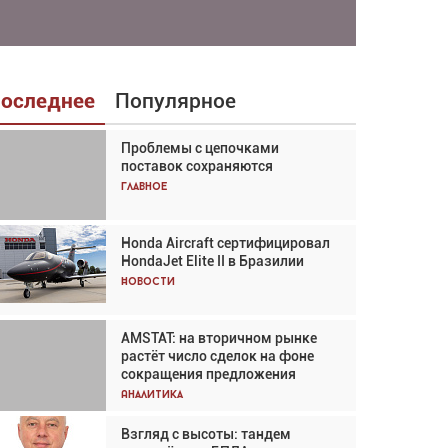
оследнее
Популярное
Проблемы с цепочками
Взгляд с высоты: тандем
поставок сохраняются
вертолётов и БПЛА в
спасательных операциях
Главное
Главное
Honda Aircraft сертифицировал
Авиационный фотограф Дэйв
HondaJet Elite II в Бразилии
Кох: «Фотография говорит сама
за себя... а ИИ всё портит»
Новости
Новости
AMSTAT: на вторичном рынке
Проблемы с цепочками
растёт число сделок на фоне
поставок сохраняются
сокращения предложения
Аналитика
Аналитика
Взгляд с высоты: тандем
Частный самолёт – это актив.