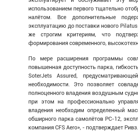
использованием первого тщательно отобр
налётом. Все дополнительные поде
эксплуатацию до поставки нового Pilatus
же строгим критериям, что подтвер
формирования современного, высокотехн
По мере расширения программы совл
повышенная доступность парка, гибкость
SoterJets Assured, предусматривающ
необходимости. Это позволяет совла
полноценного владения воздушным судно
при этом на профессионально управл
владения необходим определенный мас
обширного парка самолётов PC-12, эксп
компания CFS
A
ero», - подтверждает Ривз