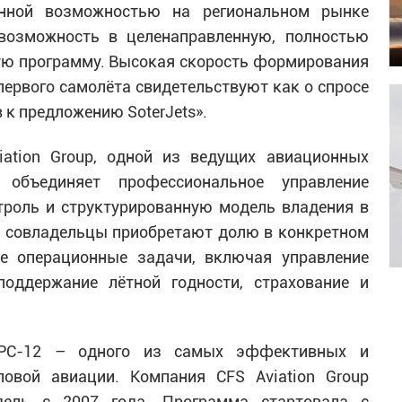
анной возможностью на региональном рынке
возможность в целенаправленную, полностью
ю программу. Высокая скорость формирования
первого самолёта свидетельствуют как о спросе
в к предложению SoterJets».
ation Group, одной из ведущих авиационных
 объединяет профессиональное управление
роль и структурированную модель владения в
 совладельцы приобретают долю в конкретном
все операционные задачи, включая управление
поддержание лётной годности, страхование и
s PC-12 – одного из самых эффективных и
овой авиации. Компания CFS Aviation Group
дель с 2007 года. Программа стартовала с