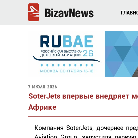
ГЛАВН
7 июля 2026
SoterJets впервые внедряет м
Африке
Компания SoterJets, дочернее п
Aviation Group, запустила перв