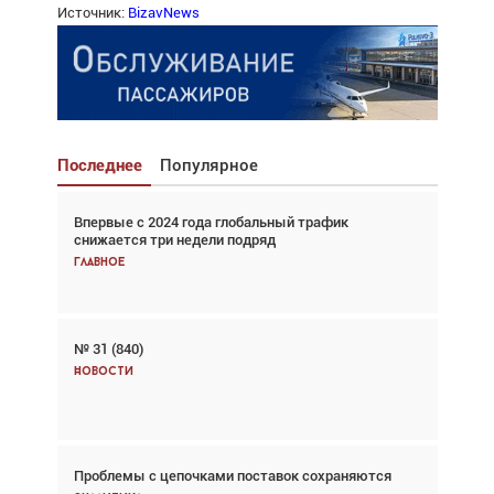
Источник:
BizavNews
Последнее
Популярное
Впервые с 2024 года глобальный трафик
Взгляд с высоты: тандем вертолётов и БПЛА в
снижается три недели подряд
спасательных операциях
Главное
Главное
№ 31 (840)
Авиационный фотограф Дэйв Кох: «Фотография
говорит сама за себя... а ИИ всё портит»
Новости
Новости
Проблемы с цепочками поставок сохраняются
Впервые с 2024 года глобальный трафик
снижается три недели подряд