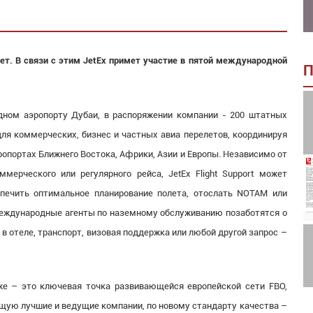
ет. В связи с этим
JetEx
примет участие в пятой международной
П
дном аэропорту Дубаи, в распоряжении компании - 200 штатных
ля коммерческих, бизнес и частных авиа перелетов, координируя
ропортах Ближнего Востока, Африки, Азии и Европы. Независимо от
мерческого или регулярного рейса, JetEx Flight Support может
спечить оптимальное планирование полета, отослать NOTAM или
. Международные агенты по наземному обслуживанию позаботятся о
в отеле, транспорт, визовая поддержка или любой другой запрос –
же – это ключевая точка развивающейся европейской сети FBO,
ую лучшие и ведущие компании, по новому стандарту качества –