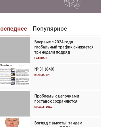
оследнее
Популярное
Впервые с 2024 года
Взгляд с высоты: тандем
глобальный трафик снижается
вертолётов и БПЛА в
три недели подряд
спасательных операциях
Главное
Главное
№ 31 (840)
Авиационный фотограф Дэйв
Кох: «Фотография говорит сама
Новости
за себя... а ИИ всё портит»
Новости
Проблемы с цепочками
Впервые с 2024 года
поставок сохраняются
глобальный трафик снижается
три недели подряд
Аналитика
Аналитика
Взгляд с высоты: тандем
Частный самолёт – это актив.