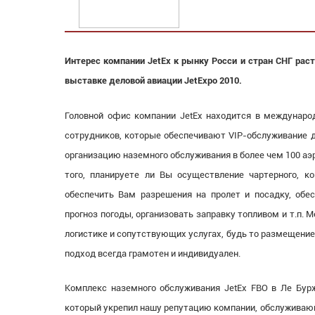
Интерес компании
JetEx
к рынку Росси и стран СНГ раст
выставке деловой авиации
Jet
Expo
2010.
Головной офис компании JetEx находится в междунаро
сотрудников, которые обеспечивают VIP-обслуживание д
организацию наземного обслуживания в более чем 100 аэ
того, планируете ли Вы осуществление чартерного, ком
обеспечить Вам разрешения на пролет и посадку, обе
прогноз погоды, организовать заправку топливом и т.п
логистике и сопутствующих услугах, будь то размещение 
подход всегда грамотен и индивидуален.
Комплекс наземного обслуживания JetEx FBO в Ле Бур
который укрепил нашу репутацию компании, обслуживающ