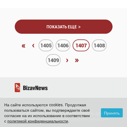
ПОКАЗАТЬ ЕЩЕ
«
‹
1405
1406
1407
1408
›
»
1409
На сайте используются cookies. Продолжая
2026 ©
BizavNews
пользоваться сайтом, вы подтверждаете своё
Принять
Копирование контента и размещение на других
согласие на их использование в соответствии
сайтах без специального разрешения запрещено.
с
политикой конфиденциальности
.