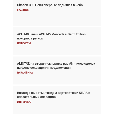
Citation CJ3 Gen3 впервые поднялся в небо
Взгляд с высоты: тандем вертолётов и БПЛА в
спасательных операциях
Главное
Главное
ACH140 Line и ACH145 Mercedes-Benz Edition
Авиационный фотограф Дэйв Кох: «Фотография
покоряют рынок
говорит сама за себя... а ИИ всё портит»
Новости
Новости
AMSTAT: на вторичном рынке растёт число сделок
В городах чемпионата мира наблюдался подъём,
на фоне сокращения предложения
хотя общий трафик снизился
Аналитика
Аналитика
Взгляд с высоты: тандем вертолётов и БПЛА в
Частный самолёт – это актив. Подходите к
спасательных операциях
покупке соответствующим образом
Интервью
Интервью