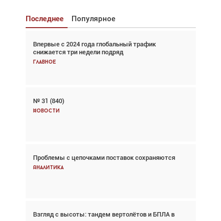
Последнее
Популярное
Впервые с 2024 года глобальный трафик
Взгляд с высоты: тандем вертолётов и БПЛА в
снижается три недели подряд
спасательных операциях
Главное
Главное
№ 31 (840)
Авиационный фотограф Дэйв Кох: «Фотография
говорит сама за себя... а ИИ всё портит»
Новости
Новости
Проблемы с цепочками поставок сохраняются
Впервые с 2024 года глобальный трафик
снижается три недели подряд
Аналитика
Аналитика
Взгляд с высоты: тандем вертолётов и БПЛА в
Частный самолёт – это актив. Подходите к