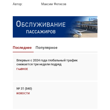
Автор:
Максим Фетисов
Последнее
Популярное
Впервые с 2024 года глобальный трафик
Взгляд с высоты: тандем вертолётов и БПЛА в
снижается три недели подряд
спасательных операциях
Главное
Главное
№ 31 (840)
Авиационный фотограф Дэйв Кох: «Фотография
говорит сама за себя... а ИИ всё портит»
Новости
Новости