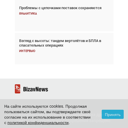
Проблемы с цепочками поставок сохраняются
Впервые с 2024 года глобальный трафик
снижается три недели подряд
Аналитика
Аналитика
Взгляд с высоты: тандем вертолётов и БПЛА в
Частный самолёт – это актив. Подходите к
спасательных операциях
покупке соответствующим образом
Интервью
Интервью
На сайте используются cookies. Продолжая
2026 ©
BizavNews
пользоваться сайтом, вы подтверждаете своё
Принять
Копирование контента и размещение на других
согласие на их использование в соответствии
сайтах без специального разрешения запрещено.
с
политикой конфиденциальности
.