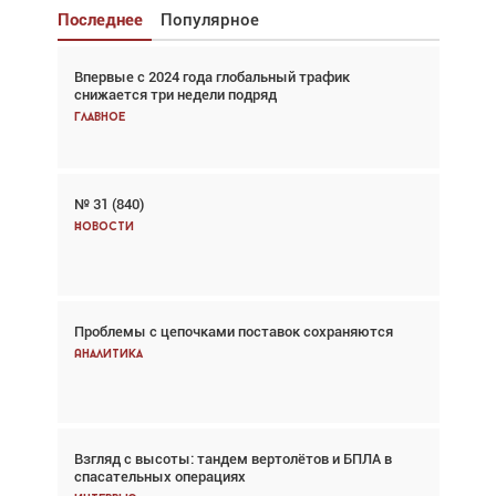
Последнее
Популярное
Впервые с 2024 года глобальный трафик
Взгляд с высоты: тандем вертолётов и БПЛА в
снижается три недели подряд
спасательных операциях
Главное
Главное
№ 31 (840)
Авиационный фотограф Дэйв Кох: «Фотография
говорит сама за себя... а ИИ всё портит»
Новости
Новости
Проблемы с цепочками поставок сохраняются
Впервые с 2024 года глобальный трафик
снижается три недели подряд
Аналитика
Аналитика
Взгляд с высоты: тандем вертолётов и БПЛА в
Частный самолёт – это актив. Подходите к
спасательных операциях
покупке соответствующим образом