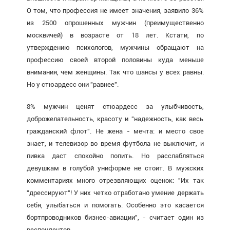
О том, что профессия не имеет значения, заявило 36%
из 2500 опрошенных мужчин (преимущественно
москвичей) в возрасте от 18 лет. Кстати, по
утверждению психологов, мужчины обращают на
профессию своей второй половины куда меньше
внимания, чем женщины. Так что шансы у всех равны.
Но у стюардесс они "равнее".
8% мужчин ценят стюардесс за улыбчивость,
доброжелательность, красоту и "надежность, как весь
гражданский флот". Не жена - мечта: и место свое
знает, и телевизор во время футбола не выключит, и
пивка даст спокойно попить. Но расслабляться
девушкам в голубой униформе не стоит. В мужских
комментариях много отрезвляющих оценок: "Их так
"дрессируют"! У них четко отработано умение держать
себя, улыбаться и помогать. Особенно это касается
бортпроводников
бизнес
-авиации", - считает один из
респондентов.