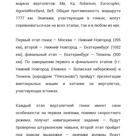
марках вертолетов: Ми, Ка, Robinson, Eurocopter,
AgustaWestland, Bell. Общая протяженность маршрута
1777 км. Экипажи, участвующие в гонках, могут
соревноваться как на всех этапах, так и в любом из них.
Первый этап гонки — Москва — Нижний Новгород (395
км), второй — Нижний Новгород — Екатеринбург (1082
км), финальный этап — Екатеринбург — Тюмень (300
км). По завершении первого и финального этапов (г.г.
Нижний Новгород (Нижнее — Волжская набережная) и
Тюмень (аэродром "Плеханово") пройдут презентации
винтокрылых машин и катание на вертолетах,
участвующих в гонках.
Каждый этап вертолетной гонки имеет свои
особенности: на первом экипажи, помимо скоростного
режима, получат навигационное задание — будут
проверены штурманские навыки, второй этап пройдет
под знаком выдержки — экипажи должны будут