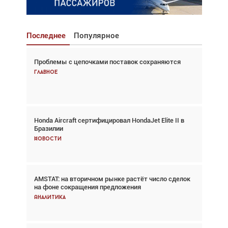
Последнее
Популярное
Проблемы с цепочками поставок сохраняются
Взгляд с высоты: тандем вертолётов и БПЛА в
спасательных операциях
Главное
Главное
Honda Aircraft сертифицировал HondaJet Elite II в
Авиационный фотограф Дэйв Кох: «Фотография
Бразилии
говорит сама за себя... а ИИ всё портит»
Новости
Новости
AMSTAT: на вторичном рынке растёт число сделок
Проблемы с цепочками поставок сохраняются
на фоне сокращения предложения
Аналитика
Аналитика