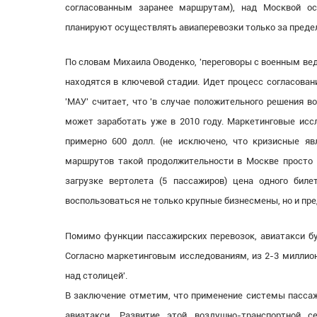
согласованным заранее маршрутам), над Москвой ос
планируют осуществлять авиаперевозки только за преде
По словам Михаила Оводенко, 'переговоры с военным ве
находятся в ключевой стадии. Идет процесс согласован
'МАУ' считает, что 'в случае положительного решения 
может заработать уже в 2010 году. Маркетинговые иссл
примерно 600 долл. (не исключено, что кризисные яв
маршрутов такой продолжительности в Москве просто н
загрузке вертолета (5 пассажиров) цена одного бил
воспользоваться не только крупные бизнесмены, но и пре
Помимо функции пассажирских перевозок, авиатакси бу
Согласно маркетинговым исследованиям, из 2-3 миллио
над столицей'.
В заключение отметим, что применение системы пассаж
авиатакси. Развитие этой воздушно-транспортной с