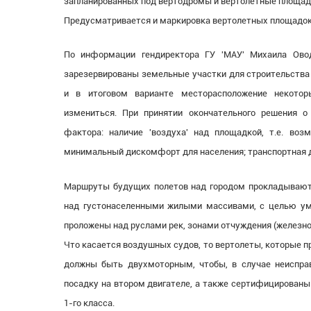
запланированных под вертодромы и вертолетные площадки
Предусматривается и маркировка вертолетных площадок,
По информации гендиректора ГУ 'МАУ' Михаила Овод
зарезервированы земельные участки для строительства 
и в итоговом варианте месторасположение некоторы
измениться. При принятии окончательного решения о
фактора: наличие 'воздуха' над площадкой, т.е. воз
минимальный дискомфорт для населения; транспортная д
Маршруты будущих полетов над городом прокладываются
над густонаселенными жилыми массивами, с целью уме
проложены над руслами рек, зонами отчуждения (железн
Что касается воздушных судов, то вертолеты, которые п
должны быть двухмоторным, чтобы, в случае неисправ
посадку на втором двигателе, а также сертифицированы 
1-го класса.