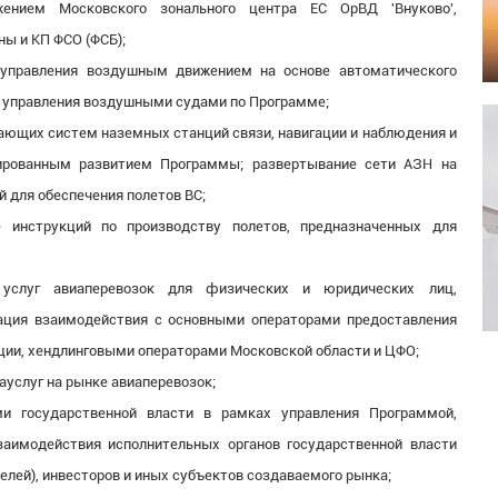
ением Московского зонального центра ЕС ОрВД 'Внуково',
ы и КП ФСО (ФСБ);
 управления воздушным движением на основе автоматического
ч управления воздушными судами по Программе;
ющих систем наземных станций связи, навигации и наблюдения и
ированным развитием Программы; развертывание сети АЗН на
 для обеспечения полетов ВС;
е инструкций по производству полетов, предназначенных для
 услуг авиаперевозок для физических и юридических лиц,
зация взаимодействия с основными операторами предоставления
ации, хендлинговыми операторами Московской области и ЦФО;
ауслуг на рынке авиаперевозок;
и государственной власти в рамках управления Программой,
аимодействия исполнительных органов государственной власти
елей), инвесторов и иных субъектов создаваемого рынка;