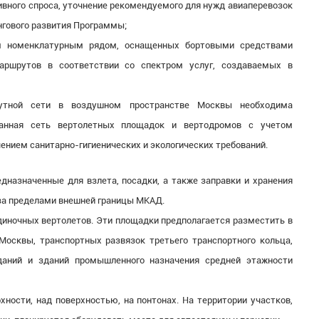
вного спроса, уточнение рекомендуемого для нужд авиаперевозок
нгового развития Программы;
ым номенклатурным рядом, оснащенных бортовыми средствами
аршрутов в соответствии со спектром услуг, создаваемых в
рутной сети в воздушном пространстве Москвы необходима
язанная сеть вертолетных площадок и вертодромов с учетом
чением санитарно-гигиенических и экологических требований.
едназначенные для взлета, посадки, а также заправки и хранения
 за пределами внешней границы МКАД.
иночных вертолетов. Эти площадки предполагается разместить в
Москвы, транспортных развязок третьего транспортного кольца,
даний и зданий промышленного назначения средней этажности
хности, над поверхностью, на понтонах. На территории участков,