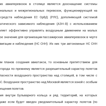
их авиаперевозок в столице является дооснащение системы
ональных и межрегиональных перевозок, функционирующей на
 средств наблюдения ЕС ОрВД (РЛС), дополняющей системой
матического зависимого наблюдения (АЗН-В) с использованием
зволяет эффективно управлять воздушным движением на малых
кое значение для организации пассажирских авиаперевозок в черте
авигации и наблюдения (НС СНН). Из них три автономные НС СНН
ии планов создания авиатакси, то основным препятствием для
 города по-прежнему является разрешительный характер полетов
пасности воздушного пространства над столицей, в том числе с
С. Воздушное пространство над Москвой является зоной с особым
рещения полетов.
ия внутри Бульварного кольца и ряд территорий, на которых
даже если будет введен уведомительный характер полетов (по