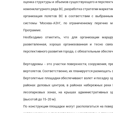
оценка структуры и объемов существующего и перспекти
номенклатурного ряда ВС, разработка стратегии маркети
организация полетов ВС в соответствии с выбранн
системы 'Москва-АЗН', по ограниченному перечню м
Программе.
Необходимо отметить, что для организации марш
разветвленная, хорошо организованная и тесно св
перспективного развития города, с обязательным обеспе
Вертодромы - это участки поверхности, сооружения, пр
вертолетов. Соответственно, их планируется размещать
Вертолетные площадки обеспечивают взлет и посадку од
районах деловых центров, в районах набережных реки 
лесопарковых зонах, на крышах административных з
(высотой до 15-20 м).
По конструкции площадки могут располагаться на повер