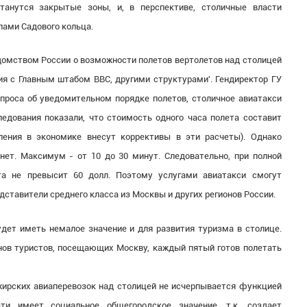
танутся закрытые зоны, и, в перспективе, столичные власти
лами Садового кольца.
домством России о возможности полетов вертолетов над столицей
ия с Главным штабом ВВС, другими структурами'. Гендиректор ГУ
вопроса об уведомительном порядке полетов, столичное авиатакси
едования показали, что стоимость одного часа полета составит
ления в экономике внесут коррективы в эти расчеты). Однако
ет. Максимум - от 10 до 30 минут. Следовательно, при полной
ета не превысит 60 долл. Поэтому услугами авиатакси смогут
дставители среднего класса из Москвы и других регионов России.
дет иметь немалое значение и для развития туризма в столице.
нов туристов, посещающих Москву, каждый пятый готов полетать
ирских авиаперевозок над столицей не исчерпывается функцией
ети имеет социальное общегородское значение, т.к. создает