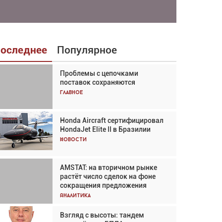
оследнее
Популярное
Проблемы с цепочками
Взгляд с высоты: тандем
поставок сохраняются
вертолётов и БПЛА в
спасательных операциях
Главное
Главное
Honda Aircraft сертифицировал
Авиационный фотограф Дэйв
HondaJet Elite II в Бразилии
Кох: «Фотография говорит сама
за себя... а ИИ всё портит»
Новости
Новости
AMSTAT: на вторичном рынке
Проблемы с цепочками
растёт число сделок на фоне
поставок сохраняются
сокращения предложения
Аналитика
Аналитика
Взгляд с высоты: тандем
Частный самолёт – это актив.