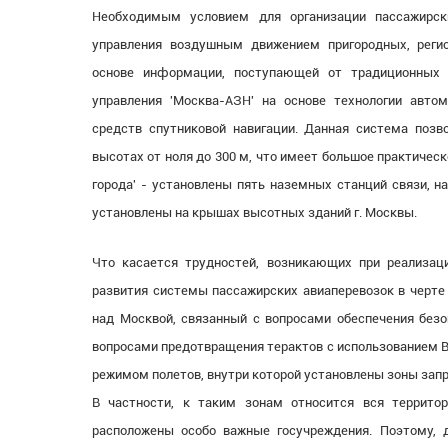
Необходимым условием для организации пассажирск
управления воздушным движением пригородных, реги
основе информации, поступающей от традиционных
управления 'Москва-АЗН' на основе технологии авто
средств спутниковой навигации. Данная система по
высотах от ноля до 300 м, что имеет большое практичес
города' - установлены пять наземных станций связи, н
установлены на крышах высотных зданий г. Москвы.
Что касается трудностей, возникающих при реализац
развития системы пассажирских авиаперевозок в черте
над Москвой, связанный с вопросами обеспечения безо
вопросами предотвращения терактов с использованием В
режимом полетов, внутри которой установлены зоны зап
В частности, к таким зонам относится вся территор
расположены особо важные госучреждения. Поэтому, 