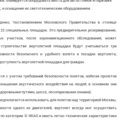
, планируется оборудовать места для автостоянок и парковки.
 и оснащение их светотехническим оборудованием.
енко, 'постановлением Московского Правительства в столице
22 специальных площадок. Это предварительное резервирование,
х участков, после аэронавигационного обследования, может
 строительстве вертолетной площадки будут учитываться три
можности безопасного и удобного взлета и посадки вертолета;
оступность вертолетной площадки для граждан.
 с учетом требований безопасности полетов, избегая пролетов
ньшения акустического воздействия на людей; в основном они
одорожными путями, шоссе, лесопарковыми зонами).
редполагается использовать для полетов над территорией Москвы,
ности одного из двигателей, вертолет всегда мог осуществить
по категории 'А' ИКАО и иметь летно-технические характеристики