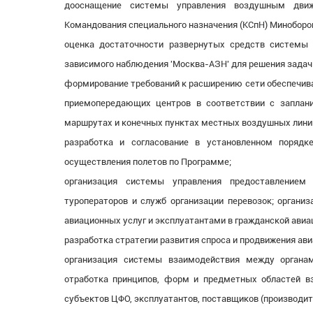
дооснащение системы управления воздушным движ
Командования специального назначения (КСпН) Миноборон
оценка достаточности развернутых средств системы
зависимого наблюдения 'Москва-АЗН' для решения зада
формирование требований к расширению сети обеспечива
приемопередающих центров в соответствии с заплан
маршрутах и конечных пунктах местных воздушных линий
разработка и согласование в установленном порядк
осуществления полетов по Программе;
организация системы управления предоставлением
туроператоров и служб организации перевозок; органи
авиационных услуг и эксплуатантами в гражданской ави
разработка стратегии развития спроса и продвижения ави
организация системы взаимодействия между органам
отработка принципов, форм и предметных областей вз
субъектов ЦФО, эксплуатантов, поставщиков (производит