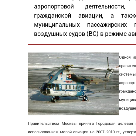
аэропортовой деятельности,
гражданской авиации, а такж
муниципальных пассажирских 
воздушных судов (ВС) в режиме ав
Одной и
правите
системы
аэропо
граждан
муницип
воздушны
Правительством Москвы принята Городская целевая 
использованием малой авиации на 2007-2010 гг., утвер