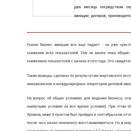
два месяца посредством оп
авиации, дилеров, производите
Рынок бизнес авиации все еще падает - но уже чувств
снижения всех показателей. Тем не менее пока общие
снижением показателей с начала этого года. Это свидет
Такие выводы сделаны по результатам мартовского иссл
американских и международных операторов деловой авиац
На вопрос об общих условиях для ведения бизнеса, отв
наилучшие условия за все время условия). При этом об
Уровень ниже 5 пунктов был пройден в сентябрьском отчет
после чего начал понемногу восстанавливаться. Но в ма
этот индекс от январского значения в 3,7 пункта, что ук