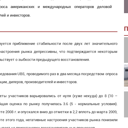
роса американских и международных операторов деловой
лей и инвесторов.
П
уется приближение стабильности после двух лет значительного
 настроения рынка депрессивны, что подтверждается некоторым
ельствует о зыбкости предыдущего восстановления.
едования UBS, проводимого раз в два месяца посредством опроса
ии, дилеров, производителей и инвесторов.
еты участников варьировались от нуля (хуже некуда) до 8 (10 –
щая оценка по рынку получилась 3.6 (5 - нормальные условия).
е 2008 г. и опускался вниз до отметки в 2,2 вплоть до марта 2009,
рте этого года, негативные настроения участников рынка понизили
азывает на приостановку восстановительных процессов.