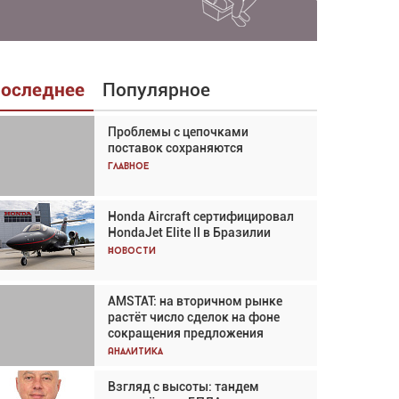
оследнее
Популярное
Проблемы с цепочками
Взгляд с высоты: тандем
поставок сохраняются
вертолётов и БПЛА в
спасательных операциях
Главное
Главное
Honda Aircraft сертифицировал
Авиационный фотограф Дэйв
HondaJet Elite II в Бразилии
Кох: «Фотография говорит сама
за себя... а ИИ всё портит»
Новости
Новости
AMSTAT: на вторичном рынке
Проблемы с цепочками
растёт число сделок на фоне
поставок сохраняются
сокращения предложения
Аналитика
Аналитика
Взгляд с высоты: тандем
Частный самолёт – это актив.