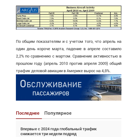
По общим показателям и с учетом того, что апрель на
один день короче марта, падение в апреле составило
2,2% по сравнению с мартом. Сравнение активностью в
прошлом году (апрель 2010 против апреля 2009) общий
трафик деловой авиации в Америке вырос на 4,8%.
Последнее
Популярное
Впервые с 2024 года глобальный трафик
Взгляд с высоты: тандем вертолётов и БПЛА в
снижается три недели подряд
спасательных операциях