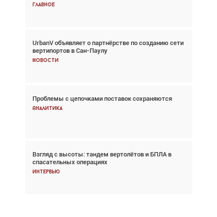
Главное
Главное
UrbanV объявляет о партнёрстве по созданию сети
Авиационный фотограф Дэйв Кох: «Фотография
вертипортов в Сан-Паулу
говорит сама за себя... а ИИ всё портит»
Новости
Новости
Проблемы с цепочками поставок сохраняются
Впервые с 2024 года глобальный трафик
снижается три недели подряд
Аналитика
Аналитика
Взгляд с высоты: тандем вертолётов и БПЛА в
Частный самолёт – это актив. Подходите к
спасательных операциях
покупке соответствующим образом
Интервью
Интервью