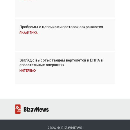
Новости
Проблемы с цепочками поставок сохраняются
Впервые с 2024 года глобальный трафик
снижается три недели подряд
Аналитика
Аналитика
Взгляд с высоты: тандем вертолётов и БПЛА в
Частный самолёт – это актив. Подходите к
спасательных операциях
покупке соответствующим образом
Интервью
Интервью
2026 ©
BizavNews