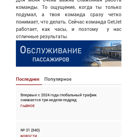
команды. То ощущение, когда ты только
подумал, а твоя команда сразу четко
понимает, что делать. Сейчас команда GetJet
работает, как часы, и поэтому
у нас
отличные результаты.
Последнее
Популярное
Впервые с 2024 года глобальный трафик
Взгляд с высоты: тандем вертолётов и БПЛА в
снижается три недели подряд
спасательных операциях
Главное
Главное
№ 31 (840)
Авиационный фотограф Дэйв Кох: «Фотография
говорит сама за себя... а ИИ всё портит»
Новости