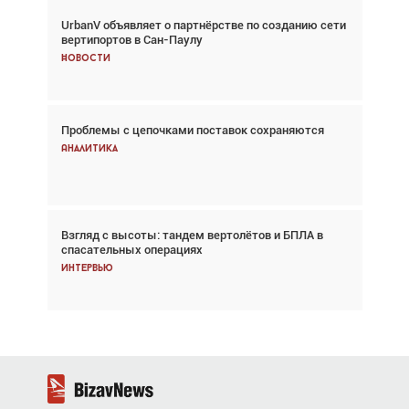
UrbanV объявляет о партнёрстве по созданию сети
Авиационный фотограф Дэйв Кох: «Фотография
вертипортов в Сан-Паулу
говорит сама за себя... а ИИ всё портит»
Новости
Новости
Проблемы с цепочками поставок сохраняются
Впервые с 2024 года глобальный трафик
снижается три недели подряд
Аналитика
Аналитика
Взгляд с высоты: тандем вертолётов и БПЛА в
Частный самолёт – это актив. Подходите к
спасательных операциях
покупке соответствующим образом
Интервью
Интервью