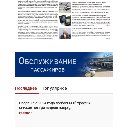
Последнее
Популярное
Впервые с 2024 года глобальный трафик
Взгляд с высоты: тандем вертолётов и БПЛА в
снижается три недели подряд
спасательных операциях
Главное
Главное