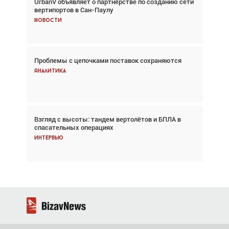
UrbanV объявляет о партнёрстве по созданию сети
Авиационный фотограф Дэйв Кох: «Фотография
вертипортов в Сан-Паулу
говорит сама за себя... а ИИ всё портит»
Новости
Новости
Проблемы с цепочками поставок сохраняются
Впервые с 2024 года глобальный трафик
снижается три недели подряд
Аналитика
Аналитика
Взгляд с высоты: тандем вертолётов и БПЛА в
Частный самолёт – это актив. Подходите к
спасательных операциях
покупке соответствующим образом
Интервью
Интервью