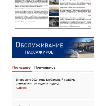
Последнее
Популярное
Впервые с 2024 года глобальный трафик
Взгляд с высоты: тандем вертолётов и БПЛА в
снижается три недели подряд
спасательных операциях
Главное
Главное