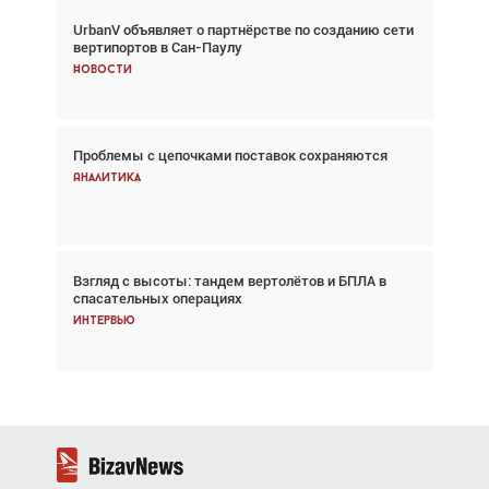
UrbanV объявляет о партнёрстве по созданию сети
Авиационный фотограф Дэйв Кох: «Фотография
вертипортов в Сан-Паулу
говорит сама за себя... а ИИ всё портит»
Новости
Новости
Проблемы с цепочками поставок сохраняются
Впервые с 2024 года глобальный трафик
снижается три недели подряд
Аналитика
Аналитика
Взгляд с высоты: тандем вертолётов и БПЛА в
Частный самолёт – это актив. Подходите к
спасательных операциях
покупке соответствующим образом
Интервью
Интервью