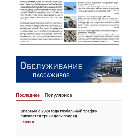
Последнее
Популярное
Впервые с 2024 года глобальный трафик
Взгляд с высоты: тандем вертолётов и БПЛА в
снижается три недели подряд
спасательных операциях
Главное
Главное