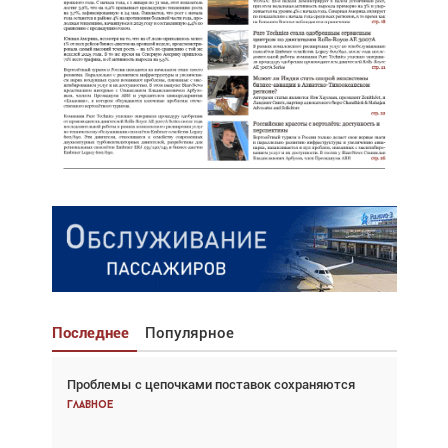
Последнее
Популярное
Проблемы с цепочками поставок сохраняются
Взгляд с высоты: тандем вертолётов и БПЛА в
спасательных операциях
Главное
Главное