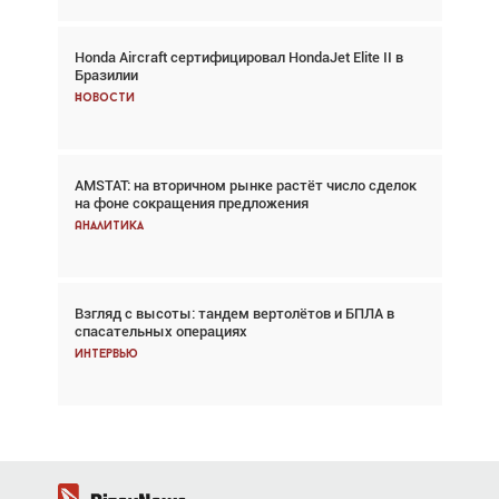
Honda Aircraft сертифицировал HondaJet Elite II в
Авиационный фотограф Дэйв Кох: «Фотография
Бразилии
говорит сама за себя... а ИИ всё портит»
Новости
Новости
AMSTAT: на вторичном рынке растёт число сделок
Проблемы с цепочками поставок сохраняются
на фоне сокращения предложения
Аналитика
Аналитика
Взгляд с высоты: тандем вертолётов и БПЛА в
Частный самолёт – это актив. Подходите к
спасательных операциях
покупке соответствующим образом
Интервью
Интервью