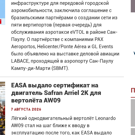
инфраструктуре для передовой городской
аэромобильности, заключила соглашение с
бразильскими партнёрами о создании сети из
пяти вертипортов (первая очередь) для
обслуживания аэротакси eVTOL в районе Сан-
Паулу. О партнёрстве с компаниями PAX
Aeroportos, Helicenter/Ponte Aérea и GL Events
было объявлено на выставке деловой авиации
LABACE, проходящей в аэропорту Сан-Паулу
Кампу-ди-Марти (SBMT).
EASA выдало сертификат на
П
двигатель Safran Arriel 2K для
вертолёта AW09
7 августа 2026
Лёгкий однодвигательный вертолёт Leonardo
AW09 стал на шаг ближе к вводу в
эксплуатацию после того, как EASA выдало