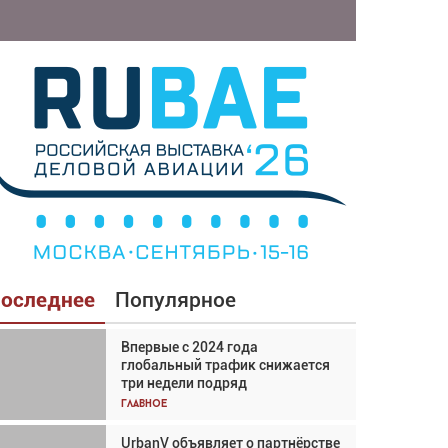
оследнее
Популярное
Впервые с 2024 года
Взгляд с высоты: тандем
глобальный трафик снижается
вертолётов и БПЛА в
три недели подряд
спасательных операциях
Главное
Главное
UrbanV объявляет о партнёрстве
Авиационный фотограф Дэйв