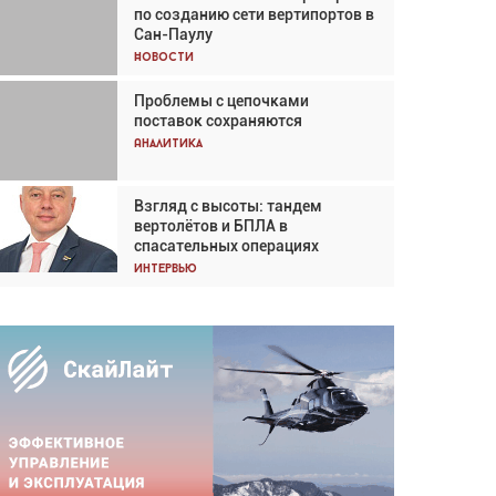
по созданию сети вертипортов в
Кох: «Фотография говорит сама
Сан-Паулу
за себя... а ИИ всё портит»
Новости
Новости
Проблемы с цепочками
Впервые с 2024 года
поставок сохраняются
глобальный трафик снижается
три недели подряд
Аналитика
Аналитика
Взгляд с высоты: тандем
Частный самолёт – это актив.
вертолётов и БПЛА в
Подходите к покупке
спасательных операциях
соответствующим образом
Интервью
Интервью