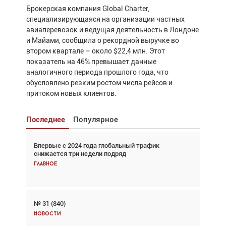
Брокерская компания Global Charter,
специализирующаяся на организации частных
авиаперевозок и ведущая деятельность в Лондоне
и Майами, сообщила о рекордной выручке во
втором квартале – около $22,4 млн. Этот
показатель на 46% превышает данные
аналогичного периода прошлого года, что
обусловлено резким ростом числа рейсов и
притоком новых клиентов.
Последнее
Популярное
Впервые с 2024 года глобальный трафик
Взгляд с высоты: тандем вертолётов и БПЛА в
снижается три недели подряд
спасательных операциях
Главное
Главное
№ 31 (840)
Авиационный фотограф Дэйв Кох: «Фотография
говорит сама за себя... а ИИ всё портит»
Новости
Новости