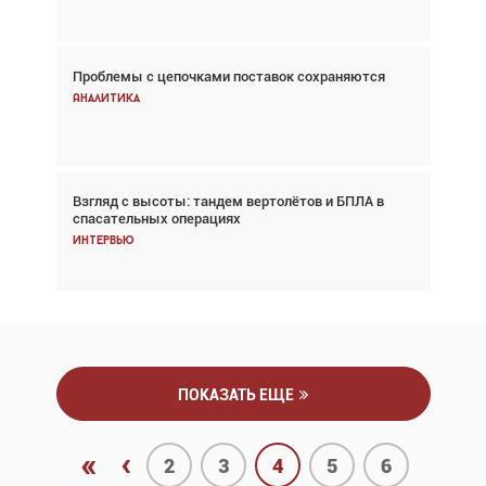
Проблемы с цепочками поставок сохраняются
Впервые с 2024 года глобальный трафик
снижается три недели подряд
Аналитика
Аналитика
Взгляд с высоты: тандем вертолётов и БПЛА в
Частный самолёт – это актив. Подходите к
спасательных операциях
покупке соответствующим образом
Интервью
Интервью
ПОКАЗАТЬ ЕЩЕ
«
‹
2
3
4
5
6