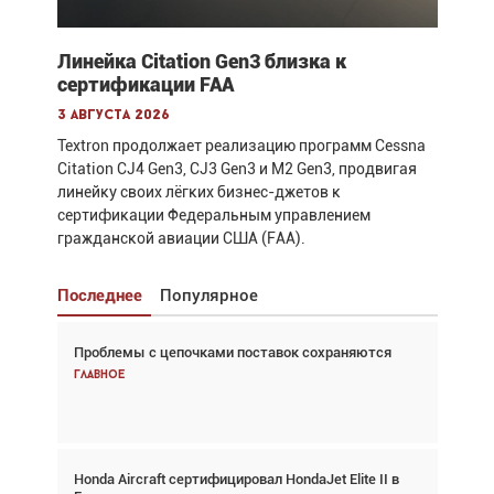
Линейка Citation Gen3 близка к
сертификации FAA
3 августа 2026
Textron продолжает реализацию программ Cessna
Citation CJ4 Gen3, CJ3 Gen3 и M2 Gen3, продвигая
линейку своих лёгких бизнес-джетов к
сертификации Федеральным управлением
гражданской авиации США (FAA).
Последнее
Популярное
Проблемы с цепочками поставок сохраняются
Взгляд с высоты: тандем вертолётов и БПЛА в
спасательных операциях
Главное
Главное
Honda Aircraft сертифицировал HondaJet Elite II в
Авиационный фотограф Дэйв Кох: «Фотография