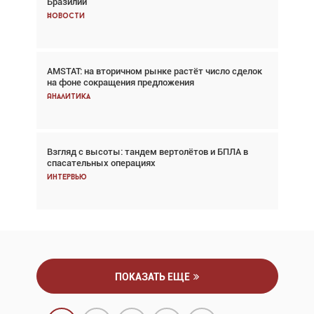
Бразилии
говорит сама за себя... а ИИ всё портит»
Новости
Новости
AMSTAT: на вторичном рынке растёт число сделок
Проблемы с цепочками поставок сохраняются
на фоне сокращения предложения
Аналитика
Аналитика
Взгляд с высоты: тандем вертолётов и БПЛА в
Частный самолёт – это актив. Подходите к
спасательных операциях
покупке соответствующим образом
Интервью
Интервью
ПОКАЗАТЬ ЕЩЕ