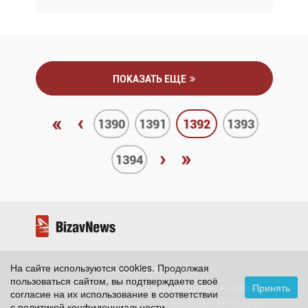
ПОКАЗАТЬ ЕЩЕ
«
‹
1390
1391
1392
1393
›
»
1394
На сайте используются cookies. Продолжая
2026 ©
BizavNews
пользоваться сайтом, вы подтверждаете своё
Принять
Копирование контента и размещение на других
согласие на их использование в соответствии
сайтах без специального разрешения запрещено.
с
политикой конфиденциальности
.