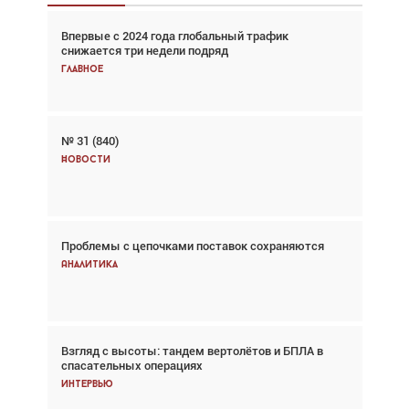
Впервые с 2024 года глобальный трафик
Взгляд с высоты: тандем вертолётов и БПЛА в
снижается три недели подряд
спасательных операциях
Главное
Главное
№ 31 (840)
Авиационный фотограф Дэйв Кох: «Фотография
говорит сама за себя... а ИИ всё портит»
Новости
Новости
Проблемы с цепочками поставок сохраняются
Впервые с 2024 года глобальный трафик
снижается три недели подряд
Аналитика
Аналитика
Взгляд с высоты: тандем вертолётов и БПЛА в
Частный самолёт – это актив. Подходите к
спасательных операциях
покупке соответствующим образом
Интервью
Интервью