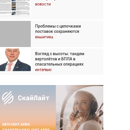
Кох: «Фотография говорит сама
Новости
за себя... а ИИ всё портит»
Новости
Проблемы с цепочками
Впервые с 2024 года
поставок сохраняются
глобальный трафик снижается
три недели подряд
Аналитика
Аналитика
Взгляд с высоты: тандем
Частный самолёт – это актив.
вертолётов и БПЛА в
Подходите к покупке
спасательных операциях
соответствующим образом
Интервью
Интервью