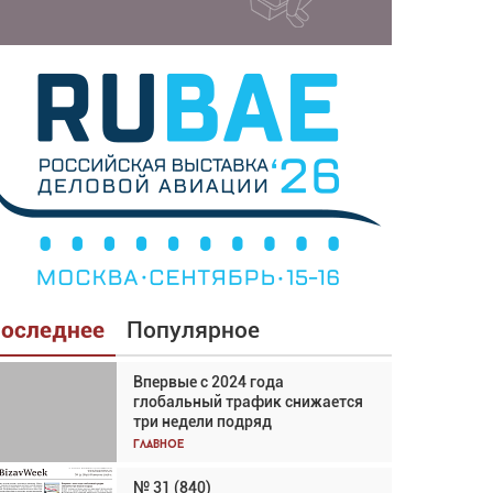
оследнее
Популярное
Впервые с 2024 года
Взгляд с высоты: тандем
глобальный трафик снижается
вертолётов и БПЛА в
три недели подряд
спасательных операциях
Главное
Главное
№ 31 (840)
Авиационный фотограф Дэйв