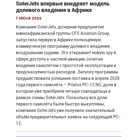
SoterJets впервые внедряет модель
долевого владения в Африке
7 июля 2026
Компания SoterJets, дочернее предприятие
южноафриканской группы CFS Aviation Group,
запустила первую в Африке полноценную
коммерческую программу долевого владения
воздушными судами. Это открывает новую эру в
сфере доступа к частной авиации, сочетая
владение самолётом с простотой эксплуатации и
предсказуемостью расходов. Запуску программы
предшествовала успешная поставка в апреле 2026
года первого самолёта – Pilatus PC-12 NG, доли в
котором уже приобрели четыре совладельца в
рамках схемы SoterJets. Поскольку все доли
первого самолёта были быстро выкуплены,
компания SoterJets уже получила значительный
объём предварительных заявок на следующий PC-
12.