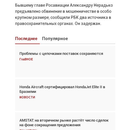
Бывшему главе Росавиации Александру Нерадько
предъявлено обвинение в мошенничестве в особо
крупном размере, сообщили РБК два источника в
правоохранительных органах. Он задержан.
Последнее
Популярное
Проблемы с цепочками поставок сохраняются
Взгляд с высоты: тандем вертолётов и БПЛА в
спасательных операциях
Главное
Главное
Honda Aircraft сертифицировал HondaJet Elite II в
Авиационный фотограф Дэйв Кох: «Фотография
Бразилии
говорит сама за себя... а ИИ всё портит»
Новости
Новости
AMSTAT: на вторичном рынке растёт число сделок
Проблемы с цепочками поставок сохраняются
на фоне сокращения предложения
Аналитика