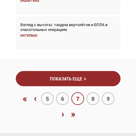
Аналитика
Взгляд с высоты: тандем вертолётов и БПЛА в
Частный самолёт – это актив. Подходите к
спасательных операциях
покупке соответствующим образом
Интервью
Интервью
ПОКАЗАТЬ ЕЩЕ
«
‹
5
6
7
8
9
›
»