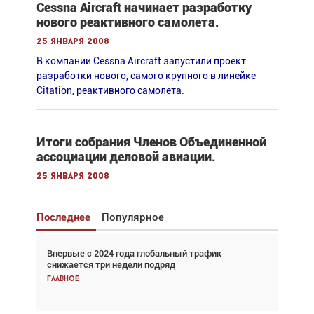
Cessna Aircraft начинает разработку
нового реактивного самолета.
25 января 2008
В компании Cessna Aircraft запустили проект
разработки нового, самого крупного в линейке
Citation, реактивного самолета.
Итоги собрания Членов Объединенной
ассоциации деловой авиации.
25 января 2008
Последнее
Популярное
Впервые с 2024 года глобальный трафик
Взгляд с высоты: тандем вертолётов и БПЛА в
снижается три недели подряд
спасательных операциях
Главное
Главное