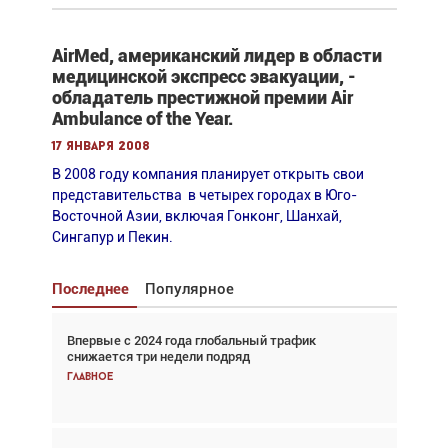
AirMed, американский лидер в области
медицинской экспресс эвакуации, -
обладатель престижной премии Air
Ambulance of the Year.
17 января 2008
В 2008 году компания планирует открыть свои
представительства в четырех городах в Юго-
Восточной Азии, включая Гонконг, Шанхай,
Сингапур и Пекин.
Последнее
Популярное
Впервые с 2024 года глобальный трафик
Взгляд с высоты: тандем вертолётов и БПЛА в
снижается три недели подряд
спасательных операциях
Главное
Главное