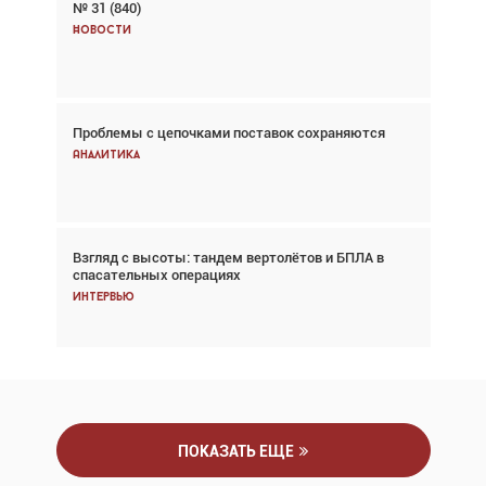
№ 31 (840)
Авиационный фотограф Дэйв Кох: «Фотография
говорит сама за себя... а ИИ всё портит»
Новости
Новости
Проблемы с цепочками поставок сохраняются
Впервые с 2024 года глобальный трафик
снижается три недели подряд
Аналитика
Аналитика
Взгляд с высоты: тандем вертолётов и БПЛА в
Частный самолёт – это актив. Подходите к
спасательных операциях
покупке соответствующим образом
Интервью
Интервью
ПОКАЗАТЬ ЕЩЕ