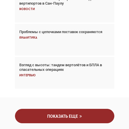
вертипортов в Сан-Паулу
говорит сама за себя... а ИИ всё портит»
Новости
Новости
Проблемы с цепочками поставок сохраняются
Впервые с 2024 года глобальный трафик
снижается три недели подряд
Аналитика
Аналитика
Взгляд с высоты: тандем вертолётов и БПЛА в
Частный самолёт – это актив. Подходите к
спасательных операциях
покупке соответствующим образом
Интервью
Интервью
ПОКАЗАТЬ ЕЩЕ