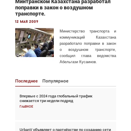
Минтранском Казахстана разработал
поправки в закон о воздушном
транспорте.
12 мая 2009
Министерство транспорта и
коммуникаций Казахстана
разработало поправки в закон
о воздушном транспорте,
сообщил глава ведомства
Абельгази Кусаинов.
Последнее
Популярное
Впервые с 2024 года глобальный трафик
Взгляд с высоты: тандем вертолётов и БПЛА в
снижается три недели подряд
спасательных операциях
Главное
Главное
UrbanV объявляет о партнёрстве по созданию сети
Авиационный фотограф Дэйв Кох: «Фотография