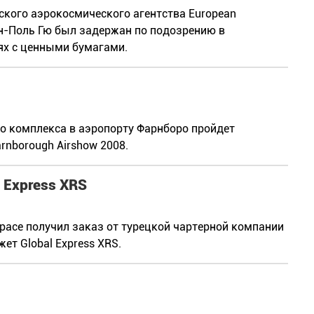
кого аэрокосмического агентства European
Жан-Поль Гю был задержан по подозрению в
ях с ценными бумагами.
го комплекса в аэропорту Фарнборо пройдет
nborough Airshow 2008.
 Express XRS
pace получил заказ от турецкой чартерной компании
ет Global Express XRS.