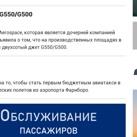
 G550/G500
 Aerospace, которая является дочерней компанией
бъявила о том, что на производственных площадях в
н двухсотый джет G550/G500.
на то, чтобы стать первым бюджетным авиатакси в
ских полетов из аэропорта Фарнборо.