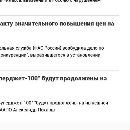
IP-класса, ввезенный в Россию с нарушением
факту значительного повышения цен на
льная служба (ФАС России) возбудила дело по
конкуренции", выразившегося в установлении
перджет-100" будут продолжены на
Суперджет-100" "будут продолжены на нынешней
НААПО Александр Пекарш