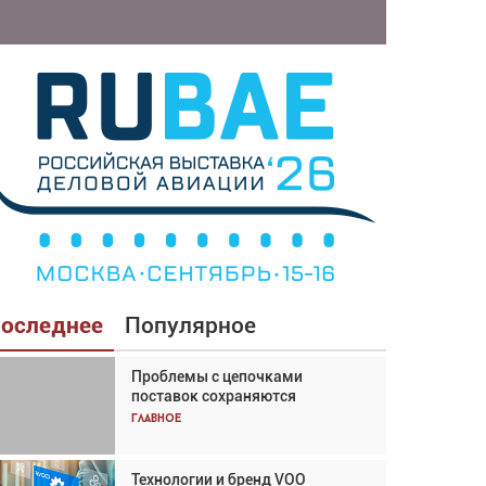
оследнее
Популярное
Проблемы с цепочками
Взгляд с высоты: тандем
поставок сохраняются
вертолётов и БПЛА в
спасательных операциях
Главное
Главное
Технологии и бренд VOO
Авиационный фотограф Дэйв