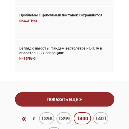
Проблемы с цепочками поставок сохраняются
Впервые с 2024 года глобальный трафик
снижается три недели подряд
Аналитика
Аналитика
Взгляд с высоты: тандем вертолётов и БПЛА в
Частный самолёт – это актив. Подходите к
спасательных операциях
покупке соответствующим образом
Интервью
Интервью
ПОКАЗАТЬ ЕЩЕ
«
‹
1398
1399
1400
1401