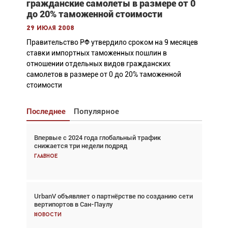
гражданские самолеты в размере от 0
до 20% таможенной стоимости
29 июля 2008
Правительство РФ утвердило сроком на 9 месяцев
ставки импортных таможенных пошлин в
отношении отдельных видов гражданских
самолетов в размере от 0 до 20% таможенной
стоимости
Последнее
Популярное
Впервые с 2024 года глобальный трафик
Взгляд с высоты: тандем вертолётов и БПЛА в
снижается три недели подряд
спасательных операциях
Главное
Главное
UrbanV объявляет о партнёрстве по созданию сети
Авиационный фотограф Дэйв Кох: «Фотография
вертипортов в Сан-Паулу
говорит сама за себя... а ИИ всё портит»
Новости
Новости