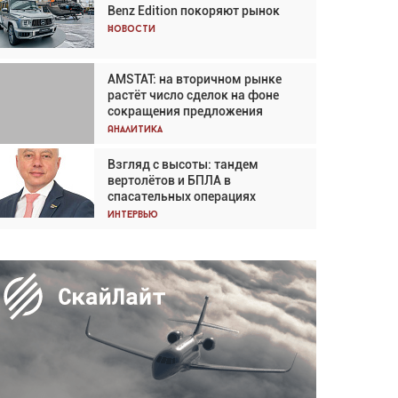
Benz Edition покоряют рынок
Кох: «Фотография говорит сама
за себя... а ИИ всё портит»
Новости
Новости
AMSTAT: на вторичном рынке
AMSTAT: на вторичном рынке
растёт число сделок на фоне
растёт число сделок на фоне
сокращения предложения
сокращения предложения
Аналитика
Аналитика
Взгляд с высоты: тандем
Частный самолёт – это актив.
вертолётов и БПЛА в
Подходите к покупке
спасательных операциях
соответствующим образом
Интервью
Интервью