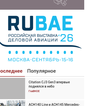
оследнее
Популярное
Citation CJ3 Gen3 впервые
Взгляд с высоты: тандем
поднялся в небо
вертолётов и БПЛА в
спасательных операциях
Главное
Главное
ACH140 Line и ACH145 Mercedes-
Авиационный фотограф Дэйв