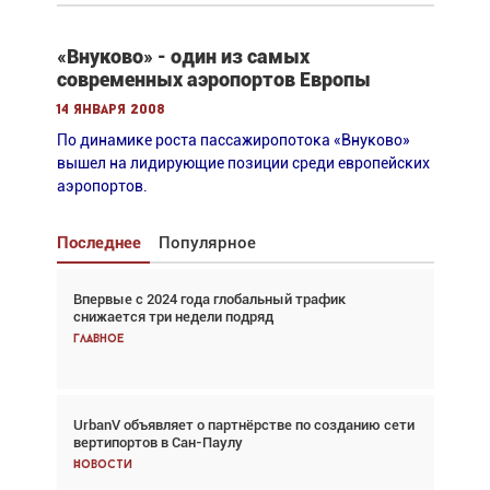
«Внуково» - один из самых
современных аэропортов Европы
14 января 2008
По динамике роста пассажиропотока «Внуково»
вышел на лидирующие позиции среди европейских
аэропортов.
Последнее
Популярное
Впервые с 2024 года глобальный трафик
Взгляд с высоты: тандем вертолётов и БПЛА в
снижается три недели подряд
спасательных операциях
Главное
Главное
UrbanV объявляет о партнёрстве по созданию сети
Авиационный фотограф Дэйв Кох: «Фотография
вертипортов в Сан-Паулу
говорит сама за себя... а ИИ всё портит»
Новости
Новости