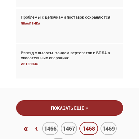
Проблемы с цепочками поставок сохраняются
Впервые с 2024 года глобальный трафик
снижается три недели подряд
Аналитика
Аналитика
Взгляд с высоты: тандем вертолётов и БПЛА в
Частный самолёт – это актив. Подходите к
спасательных операциях
покупке соответствующим образом
Интервью
Интервью
ПОКАЗАТЬ ЕЩЕ
«
‹
1466
1467
1468
1469