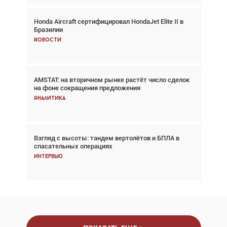
Honda Aircraft сертифицировал HondaJet Elite II в
Авиационный фотограф Дэйв Кох: «Фотография
Бразилии
говорит сама за себя... а ИИ всё портит»
Новости
Новости
AMSTAT: на вторичном рынке растёт число сделок
Проблемы с цепочками поставок сохраняются
на фоне сокращения предложения
Аналитика
Аналитика
Взгляд с высоты: тандем вертолётов и БПЛА в
Частный самолёт – это актив. Подходите к
спасательных операциях
покупке соответствующим образом
Интервью
Интервью