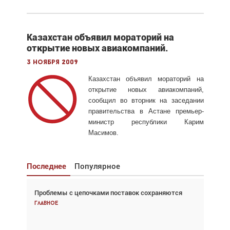
Казахстан объявил мораторий на
открытие новых авиакомпаний.
3 ноября 2009
Казахстан объявил мораторий на
открытие новых авиакомпаний,
сообщил во вторник на заседании
правительства в Астане премьер-
министр республики Карим
Масимов.
Последнее
Популярное
Проблемы с цепочками поставок сохраняются
Взгляд с высоты: тандем вертолётов и БПЛА в
спасательных операциях
Главное
Главное