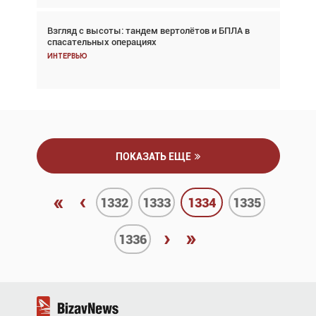
Взгляд с высоты: тандем вертолётов и БПЛА в
Частный самолёт – это актив. Подходите к
спасательных операциях
покупке соответствующим образом
Интервью
Интервью
ПОКАЗАТЬ ЕЩЕ
«
‹
1332
1333
1334
1335
›
»
1336