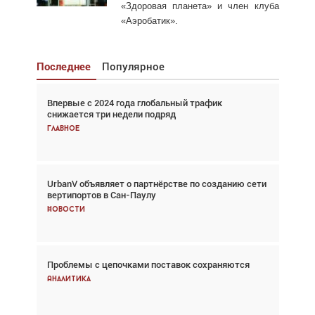
«Здоровая планета» и член клуба
«Аэробатик».
Последнее
Популярное
Впервые с 2024 года глобальный трафик
Взгляд с высоты: тандем вертолётов и БПЛА в
снижается три недели подряд
спасательных операциях
Главное
Главное
UrbanV объявляет о партнёрстве по созданию сети
Авиационный фотограф Дэйв Кох: «Фотография
вертипортов в Сан-Паулу
говорит сама за себя... а ИИ всё портит»
Новости
Новости
Проблемы с цепочками поставок сохраняются
Впервые с 2024 года глобальный трафик
снижается три недели подряд
Аналитика
Аналитика