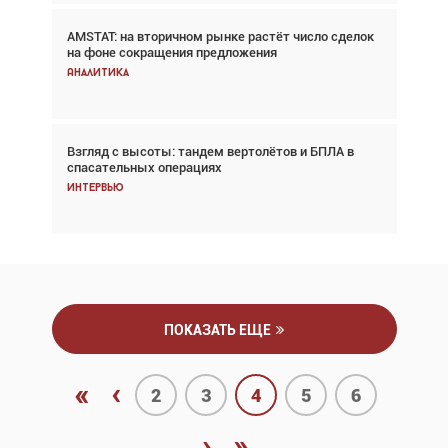
AMSTAT: на вторичном рынке растёт число сделок
Проблемы с цепочками поставок сохраняются
на фоне сокращения предложения
Аналитика
Аналитика
Взгляд с высоты: тандем вертолётов и БПЛА в
Частный самолёт – это актив. Подходите к
спасательных операциях
покупке соответствующим образом
Интервью
Интервью
ПОКАЗАТЬ ЕЩЕ
«
‹
2
3
4
5
6
›
»