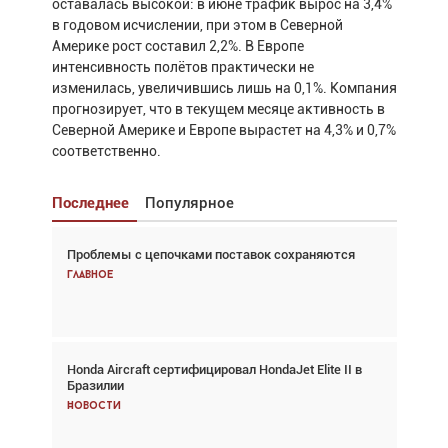
оставалась высокой: в июне трафик вырос на 3,4%
в годовом исчислении, при этом в Северной
Америке рост составил 2,2%. В Европе
интенсивность полётов практически не
изменилась, увеличившись лишь на 0,1%. Компания
прогнозирует, что в текущем месяце активность в
Северной Америке и Европе вырастет на 4,3% и 0,7%
соответственно.
Последнее
Популярное
Проблемы с цепочками поставок сохраняются
Взгляд с высоты: тандем вертолётов и БПЛА в
спасательных операциях
Главное
Главное
Honda Aircraft сертифицировал HondaJet Elite II в
Авиационный фотограф Дэйв Кох: «Фотография
Бразилии
говорит сама за себя... а ИИ всё портит»
Новости
Новости